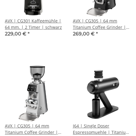
AVX | CG301 Kaffeemühle |
AVX | CG305 | 64 mm
64 mm. | 2 Timer | schwarz
Titanium Coffee Grinder |
schwarz
229,00 €
*
269,00 €
*
AVX | CG305 | 64 mm
J64 | Single Doser
Titanium Coffee Grinder |
Espressomuehle | Titanium