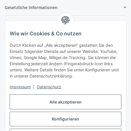
Gesetzliche Informationen
Unser Partner:
Wie wir Cookies & Co nutzen
Durch Klicken auf „Alle akzeptieren“ gestatten Sie den
Einsatz folgender Dienste auf unserer Website: YouTube,
Zahlung & Versand
Vimeo, Google Map, Billiger.de Tracking. Sie können die
Einstellung jederzeit ändern (Fingerabdruck-Icon links
unten). Weitere Details finden Sie unter
Konfigurieren
und
in unserer
Datenschutzerklärung
.
Impressum
|
Datenschutz
Alle akzeptieren
Konfigurieren
Vertrag widerrufen
* Alle Preise inkl. gesetzlicher USt., zzgl.
Versand