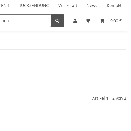
EN !
RÜCKSENDUNG
Werkstatt
News
Kontakt
N
REINIGUNG
ZUBEHÖR
WARTUNG | RE
0,00 €
Artikel 1 - 2 von 2