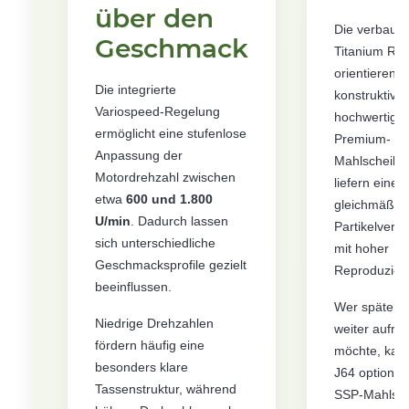
über den
Die verbaut
Geschmack
Titanium Red
orientieren s
Die integrierte
konstruktiv a
Variospeed-Regelung
hochwertige
ermöglicht eine stufenlose
Premium-
Anpassung der
Mahlscheibe
Motordrehzahl zwischen
liefern eine
etwa
600 und 1.800
gleichmäßig
U/min
. Dadurch lassen
Partikelverte
sich unterschiedliche
mit hoher
Geschmacksprofile gezielt
Reproduzierb
beeinflussen.
Wer später 
Niedrige Drehzahlen
weiter aufrü
fördern häufig eine
möchte, kann
besonders klare
J64 optional 
Tassenstruktur, während
SSP-Mahlsc