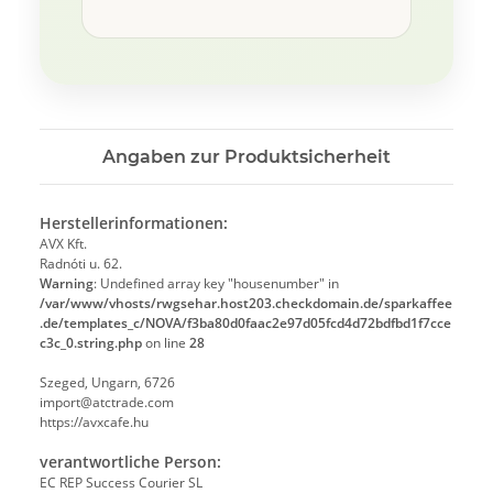
Angaben zur Produktsicherheit
Herstellerinformationen:
AVX Kft.
Radnóti u. 62.
Warning
: Undefined array key "housenumber" in
/var/www/vhosts/rwgsehar.host203.checkdomain.de/sparkaffee
.de/templates_c/NOVA/f3ba80d0faac2e97d05fcd4d72bdfbd1f7cce
c3c_0.string.php
on line
28
Szeged, Ungarn, 6726
import@atctrade.com
https://avxcafe.hu
verantwortliche Person:
EC REP Success Courier SL