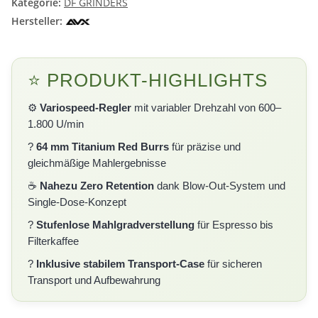
Kategorie:
DF GRINDERS
Hersteller:
⭐ PRODUKT-HIGHLIGHTS
⚙️
Variospeed-Regler
mit variabler Drehzahl von 600–
1.800 U/min
?
64 mm Titanium Red Burrs
für präzise und
gleichmäßige Mahlergebnisse
☕
Nahezu Zero Retention
dank Blow-Out-System und
Single-Dose-Konzept
?
Stufenlose Mahlgradverstellung
für Espresso bis
Filterkaffee
?
Inklusive stabilem Transport-Case
für sicheren
Transport und Aufbewahrung