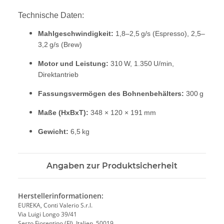
Technische Daten:
Mahlgeschwindigkeit:
1,8–2,5 g/s (Espresso), 2,5–
3,2 g/s (Brew)
Motor und Leistung:
310 W, 1.350 U/min,
Direktantrieb
Fassungsvermögen des Bohnenbehälters:
300 g
Maße (HxBxT):
348 × 120 × 191 mm
Gewicht:
6,5 kg
Angaben zur Produktsicherheit
Herstellerinformationen:
EUREKA, Conti Valerio S.r.l.
Via Luigi Longo 39/41
Sesto Fiorentino (FI), Italien, 50019