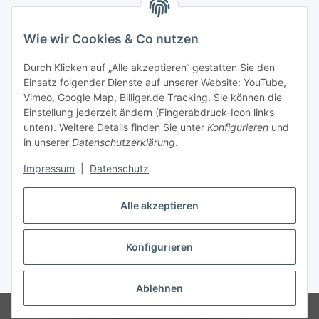
Unser Partner:
Wie wir Cookies & Co nutzen
Durch Klicken auf „Alle akzeptieren“ gestatten Sie den
Einsatz folgender Dienste auf unserer Website: YouTube,
Zahlung & Versand
Vimeo, Google Map, Billiger.de Tracking. Sie können die
Einstellung jederzeit ändern (Fingerabdruck-Icon links
unten). Weitere Details finden Sie unter
Konfigurieren
und
in unserer
Datenschutzerklärung
.
Impressum
|
Datenschutz
Alle akzeptieren
Konfigurieren
Vertrag widerrufen
* Alle Preise inkl. gesetzlicher USt., zzgl.
Versand
Ablehnen
Umsatzsteuersatz ist abhängig vom Bestimmungsland.