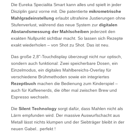
Die Eureka Specialita Smart kann alles und spielt in jeder
Disziplin ganz vorne mit. Die patentierte
mikrometrische
Mahlgradeinstellung
erlaubt ultrafeine Justierungen ohne
Stufenverlust, während das neue System zur
digitalen
Abstandsmessung der Mahlscheiben
jederzeit den
exakten Nullpunkt sichtbar macht. So lassen sich Rezepte
exakt wiederholen – von Shot zu Shot. Das ist neu.
Das große 2,8"-Touchdisplay überzeugt nicht nur optisch,
sondern auch funktional: Zwei speicherbare Dosen, ein
Einzelmodus, ein digitales Mahlbereichs-Overlay für
verschiedene Brühmethoden sowie ein integriertes
Rezeptbuch
machen die Bedienung zum Kinderspiel –
auch für Kaffeenerds, die öfter mal zwischen Brew und
Espresso wechseln.
Die
Silent Technology
sorgt dafür, dass Mahlen nicht als
Lärm empfunden wird. Der massive Auswurfschacht aus
Metall lässt nichts klumpen und der Siebträger bleibt in der
neuen Gabel.. perfekt !