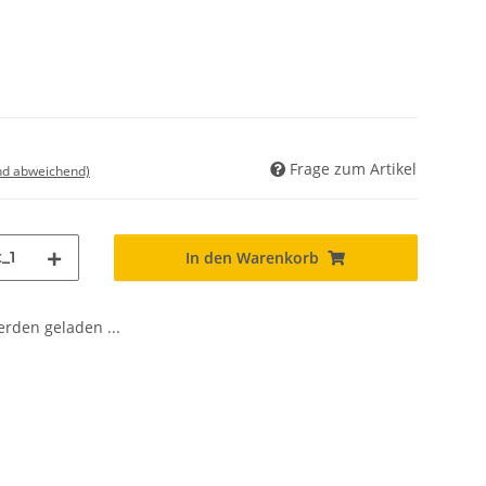
Frage zum Artikel
nd abweichend)
_1
In den Warenkorb
den geladen ...