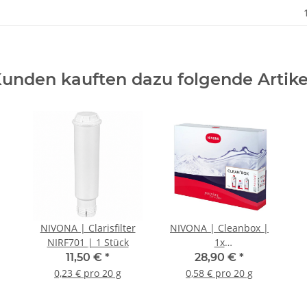
unden kauften dazu folgende Artike
NIVONA | Clarisfilter
NIVONA | Cleanbox |
NIRF701 | 1 Stück
1x
Milchschaumreiniger,
11,50 €
*
28,90 €
*
1x Reinigungstabletten,
0,23 € pro 20 g
0,58 € pro 20 g
1x Entkalker