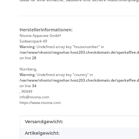
Herstellerinformationen:
Nivona Apparate GmbH
Südwestpark 49
Warning
: Undefined array key "housenumber" in
/var/www/vhosts/rwgsehar.host203.checkdomain.de/sparkaffee.d
on line
28
Nürnberg,
Warning
: Undefined array key "country" in
/var/www/vhosts/rwgsehar.host203.checkdomain.de/sparkaffee.d
on line
34
, 90449
info@nivona.com
https://www.nivona.com
Produkteigenschaft
Wert
Versandgewicht:
Artikelgewicht: