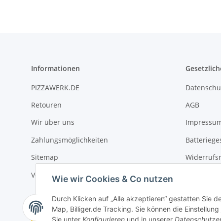
Informationen
Gesetzlich
PIZZAWERK.DE
Datenschu
Retouren
AGB
Wir über uns
Impressu
Zahlungsmöglichkeiten
Batteriege
Sitemap
Widerrufs
Versand
Wie wir Cookies & Co nutzen
Durch Klicken auf „Alle akzeptieren“ gestatten Sie 
Map, Billiger.de Tracking. Sie können die Einstellung
Vertrag widerrufen
Sie unter
Konfigurieren
und in unserer
Datenschutze