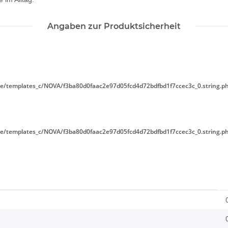
Angaben zur Produktsicherheit
e/templates_c/NOVA/f3ba80d0faac2e97d05fcd4d72bdfbd1f7ccec3c_0.string.p
e/templates_c/NOVA/f3ba80d0faac2e97d05fcd4d72bdfbd1f7ccec3c_0.string.p