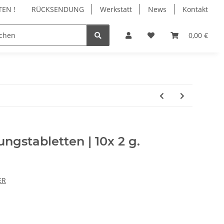
EN !
RÜCKSENDUNG
Werkstatt
News
Kontakt
N
REINIGUNG
ZUBEHÖR
WARTUNG | RE
0,00 €
ngstabletten | 10x 2 g.
ER