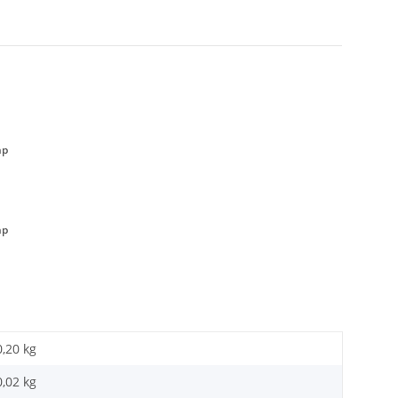
hp
hp
0,20 kg
0,02
kg