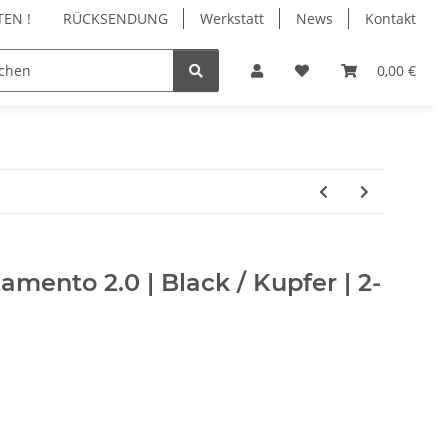
EN !
RÜCKSENDUNG
Werkstatt
News
Kontakt
N
REINIGUNG
ZUBEHÖR
WARTUNG | RE
0,00 €
mento 2.0 | Black / Kupfer | 2-