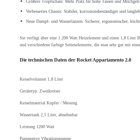
Größere Tropfschale: Mehr Platz für hohe Tassen und Milchgetr
Verbessertes Chassis: Stabiler, korrosionsbeständiger und langleb
Neue Dampf- und Wasserlanzen: Sicherer, ergonomischer, leichte
Sie verfügt über eine 1.200 Watt Heizelement und einen 1,8 Liter 
und verschiedene farbige Seitenelemente, die man sehr gut mit ei
Die technischen Daten der Rocket Appartamento 2.0
Kesselvolumen 1,8 Liter
Gerätetyp: Zweikreiser
Kesselmaterial Kupfer / Messing
Wassertank 2,5 Liter, abnehmbar
Leistung 1200 Watt
Pumpentyp Vibrationspumpe